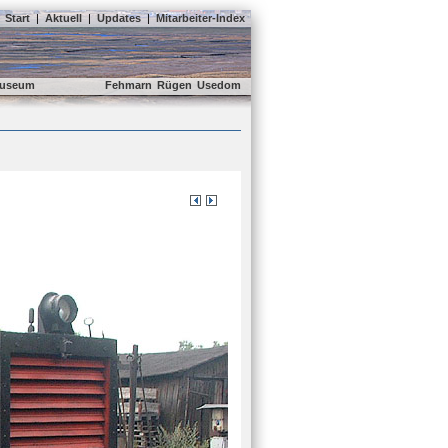
Start
|
Aktuell
|
Updates
|
Mitarbeiter-Index
useum
Fehmarn
Rügen
Usedom