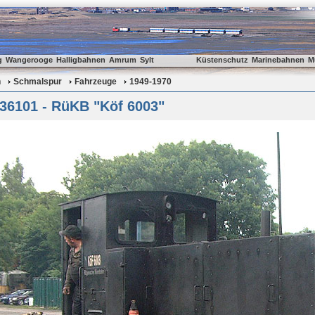
g
Wangerooge
Halligbahnen
Amrum
Sylt
Küstenschutz
Marinebahnen
M
n
Schmalspur
Fahrzeuge
1949-1970
 36101 - RüKB "Köf 6003"