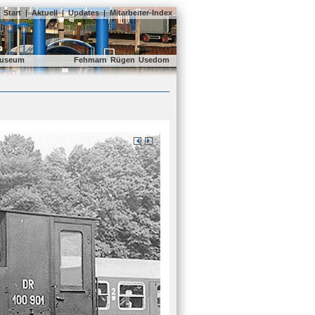
Start
|
Aktuell
|
Updates
|
Mitarbeiter-Index
useum
Fehmarn
Rügen
Usedom