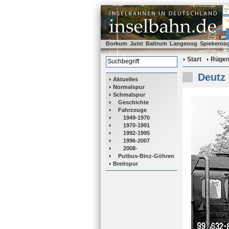
Borkum
Juist
Baltrum
Langeoog
Spiekeroo
Start
Rüge
Deutz 
Aktuelles
Normalspur
Schmalspur
Geschichte
Fahrzeuge
1949-1970
1970-1991
1992-1995
1996-2007
2008-
Putbus-Binz-Göhren
Breitspur