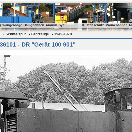
g
Wangerooge
Halligbahnen
Amrum
Sylt
Küstenschutz
Marinebahnen
M
n
Schmalspur
Fahrzeuge
1949-1970
36101 - DR "Gerät 100 901"