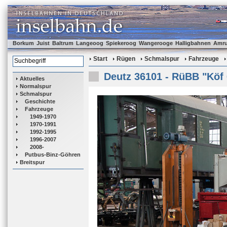
Borkum
Juist
Baltrum
Langeoog
Spiekeroog
Wangerooge
Halligbahnen
Amr
Start
Rügen
Schmalspur
Fahrzeuge
Deutz 36101 - RüBB "Köf
Aktuelles
Normalspur
Schmalspur
Geschichte
Fahrzeuge
1949-1970
1970-1991
1992-1995
1996-2007
2008-
Putbus-Binz-Göhren
Breitspur