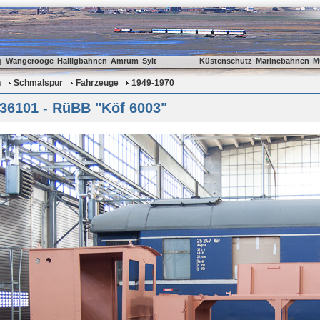
g
Wangerooge
Halligbahnen
Amrum
Sylt
Küstenschutz
Marinebahnen
M
n
Schmalspur
Fahrzeuge
1949-1970
 36101 - RüBB "Köf 6003"