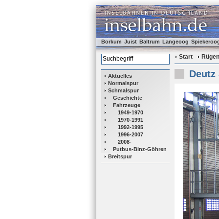
Borkum
Juist
Baltrum
Langeoog
Spiekeroo
Start
Rüge
Deutz
Aktuelles
Normalspur
Schmalspur
Geschichte
Fahrzeuge
1949-1970
1970-1991
1992-1995
1996-2007
2008-
Putbus-Binz-Göhren
Breitspur