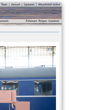
Start
|
Aktuell
|
Updates
|
Mitarbeiter-Index
useum
Fehmarn
Rügen
Usedom