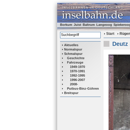
Borkum
Juist
Baltrum
Langeoog
Spiekeroo
Start
Rüge
Deutz
Aktuelles
Normalspur
Schmalspur
Geschichte
Fahrzeuge
1949-1970
1970-1991
1992-1995
1996-2007
2008-
Putbus-Binz-Göhren
Breitspur