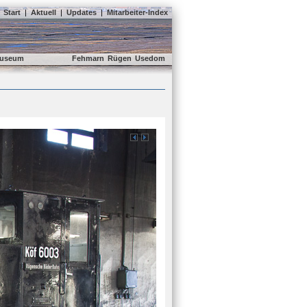
Start
|
Aktuell
|
Updates
|
Mitarbeiter-Index
useum
Fehmarn
Rügen
Usedom