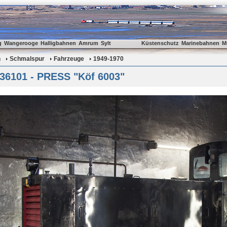
g
Wangerooge
Halligbahnen
Amrum
Sylt
Küstenschutz
Marinebahnen
M
n
Schmalspur
Fahrzeuge
1949-1970
 36101 - PRESS "Köf 6003"