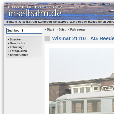
Borkum
Juist
Baltrum
Langeoog
Spiekeroog
Wangerooge
Halligbahnen
Amr
Start
Juist
Fahrzeuge
Wismar 21110 - AG Reeder
Strecken
Geschichte
Fahrzeuge
Fotogalerien
Erinnerungen