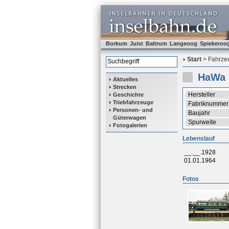
Borkum
Juist
Baltrum
Langeoog
Spiekeroo
Start
> Fahrzeu
HaWa 
Aktuelles
Strecken
Hersteller
Geschichte
Triebfahrzeuge
Fabriknummer
Personen- und
Baujahr
Güterwagen
Spurweite
Fotogalerien
Lebenslauf
__.__.1928
01.01.1964
Fotos