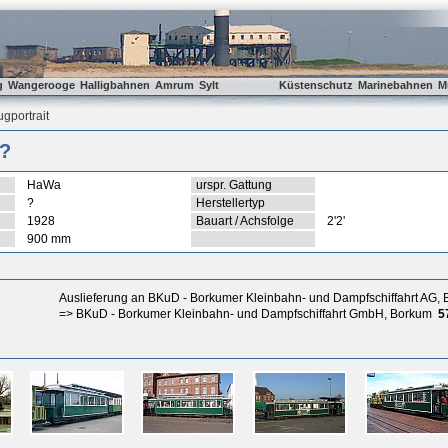
g
Wangerooge
Halligbahnen
Amrum
Sylt
Küstenschutz
Marinebahnen
M
gportrait
?
HaWa
urspr. Gattung
?
Herstellertyp
1928
Bauart / Achsfolge
2'2'
900 mm
Auslieferung an BKuD - Borkumer Kleinbahn- und Dampfschiffahrt AG,
=> BKuD - Borkumer Kleinbahn- und Dampfschiffahrt GmbH, Borkum
5