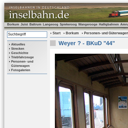
Borkum
Juist
Baltrum
Langeoog
Spiekeroog
Wangerooge
Halligbahnen
Amr
Start
Borkum
Personen- und Güterwage
Weyer ? - BKuD "44"
Aktuelles
Strecken
Geschichte
Triebfahrzeuge
Personen- und
Güterwagen
Fotogalerien