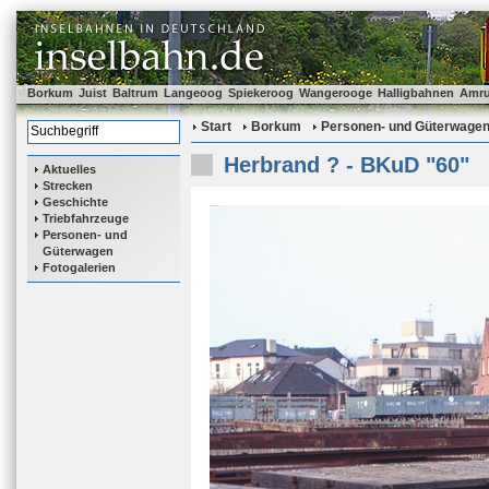
Borkum
Juist
Baltrum
Langeoog
Spiekeroog
Wangerooge
Halligbahnen
Amr
Start
Borkum
Personen- und Güterwage
Herbrand ? - BKuD "60"
Aktuelles
Strecken
Geschichte
Triebfahrzeuge
Personen- und
Güterwagen
Fotogalerien