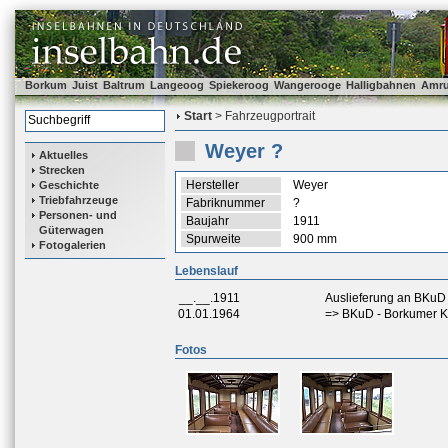
Borkum
Juist
Baltrum
Langeoog
Spiekeroog
Wangerooge
Halligbahnen
Amr
Start
> Fahrzeugportrait
Weyer ?
Aktuelles
Strecken
Hersteller
Weyer
Geschichte
Triebfahrzeuge
Fabriknummer
?
Personen- und
Baujahr
1911
Güterwagen
Spurweite
900 mm
Fotogalerien
Lebenslauf
__.__.1911
Auslieferung an BKuD
01.01.1964
=> BKuD - Borkumer K
Fotos