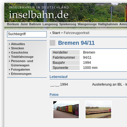
Borkum
Juist
Baltrum
Langeoog
Spiekeroog
Wangerooge
Halligbahnen
Amr
Start
> Fahrzeugportrait
Bremen 94/11
Aktuelles
Strecken
Hersteller
Bremen
Geschichte
Triebfahrzeuge
Fabriknummer
94/11
Personen- und
Baujahr
1994
Güterwagen
Spurweite
1000 mm
Fotogalerien
Erinnerungen
Lebenslauf
__.__.1994
Auslieferung an IBL -
Fotos