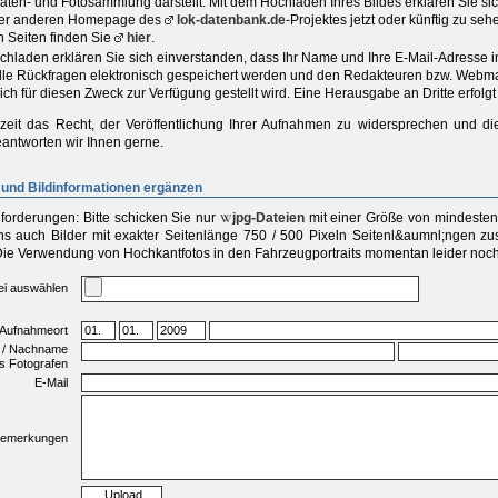
aten- und Fotosammlung darstellt. Mit dem Hochladen Ihres Bildes erklären Sie s
iner anderen Homepage des
lok-datenbank.de
-Projektes jetzt oder künftig zu se
n Seiten finden Sie
hier
.
chladen erklären Sie sich einverstanden, dass Ihr Name und Ihre E-Mail-Adresse 
elle Rückfragen elektronisch gespeichert werden und den Redakteuren bzw. Webma
ich für diesen Zweck zur Verfügung gestellt wird. Eine Herausgabe an Dritte erfolgt 
zeit das Recht, der Veröffentlichung Ihrer Aufnahmen zu widersprechen und di
antworten wir Ihnen gerne.
und Bildinformationen ergänzen
forderungen:
Bitte schicken Sie
nur
jpg-Dateien
mit einer
Größe von mindestens
s auch Bilder mit exakter Seitenlänge 750 / 500 Pixeln Seitenl&aumnl;ngen zu
Die Verwendung von Hochkantfotos in den Fahrzeugportraits momentan leider noch 
ei auswählen
 Aufnahmeort
 / Nachname
s Fotografen
E-Mail
emerkungen