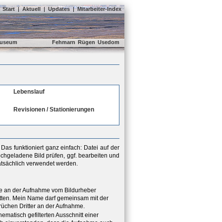
Start
|
Aktuell
|
Updates
|
Mitarbeiter-Index
useum
Fehmarn
Rügen
Usedom
Lebenslauf
Revisionen / Stationierungen
as funktioniert ganz einfach: Datei auf der
chgeladene Bild prüfen, ggf. bearbeiten und
tatsächlich verwendet werden.
hte an der Aufnahme vom Bildurheber
ritten. Mein Name darf gemeinsam mit der
rüchen Dritter an der Aufnahme.
hematisch gefilterten Ausschnitt einer