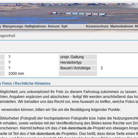
g
Wangerooge
Halligbahnen
Amrum
Sylt
Küstenschutz
Marinebahnen
M
gportrait
?
urspr. Gattung
?
Herstellertyp
?
Bauart / Achsfolge
2
1000 mm
 Fotos / Rechtliche Hinweise
öglichkeit, uns unkompliziert Ihr Foto zu diesem Fahrzeug zukommen zu lassen. D
ählen, Angaben ergänzen und abschicken - fertig! Wir werden anschließend das ho
einstellen. Wir behalten uns das Recht vor, eine Auswahl zu treffen, welche Fotos 
ld verwenden können, bitten wir Sie um die Bestätigung folgender Punkte:
r Bildurheber (Fotograf) der hochgeladenen Fotografie bzw. habe die Nutzungsrec
h erhalten, sowie verletze mit der Veröffentlichung des Bildes keine Rechte von D
rscheinen. Hiermit befreie ich das
lok-datenbank.de
-Projekt von etwaigen Ansp
ite ist Teil des
lok-datenbank.de
-Projektes. Das heißt, dass diese Seite einen t