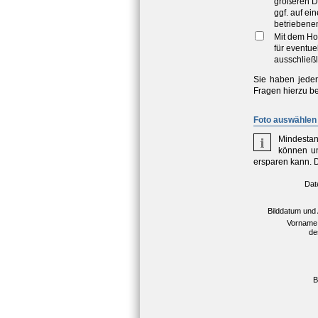
größeren D
ggf. auf e
betriebene
Mit dem Ho
für eventu
ausschließl
Sie haben jeder
Fragen hierzu be
Foto auswählen 
Mindestan
können un
ersparen kann. 
Dat
Bilddatum und
Vorname
de
B