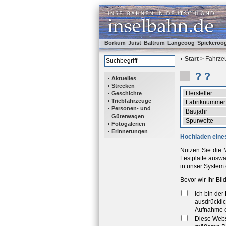
Borkum
Juist
Baltrum
Langeoog
Spiekeroo
Start
> Fahrzeu
? ?
Aktuelles
Strecken
Hersteller
Geschichte
Triebfahrzeuge
Fabriknummer
Personen- und
Baujahr
Güterwagen
Spurweite
Fotogalerien
Erinnerungen
Hochladen eines
Nutzen Sie die M
Festplatte ausw
in unser System 
Bevor wir Ihr Bi
Ich bin de
ausdrücklic
Aufnahme e
Diese Webse