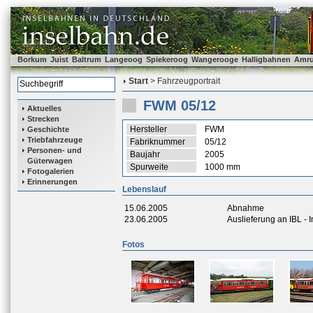
Borkum
Juist
Baltrum
Langeoog
Spiekeroog
Wangerooge
Halligbahnen
Amr
Start
> Fahrzeugportrait
FWM 05/12
Aktuelles
Strecken
Hersteller
FWM
Geschichte
Triebfahrzeuge
Fabriknummer
05/12
Personen- und
Baujahr
2005
Güterwagen
Spurweite
1000 mm
Fotogalerien
Erinnerungen
Lebenslauf
15.06.2005
Abnahme
23.06.2005
Auslieferung an IBL -
Fotos