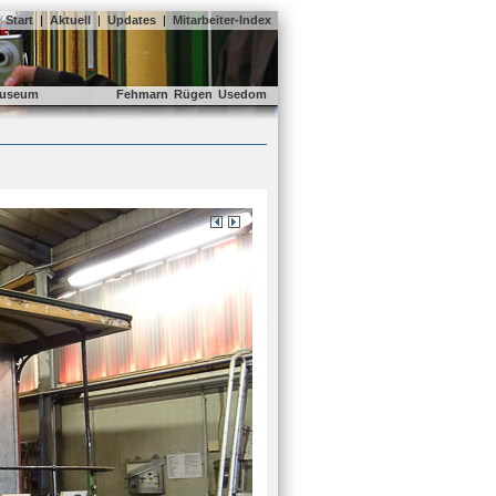
Start
|
Aktuell
|
Updates
|
Mitarbeiter-Index
useum
Fehmarn
Rügen
Usedom