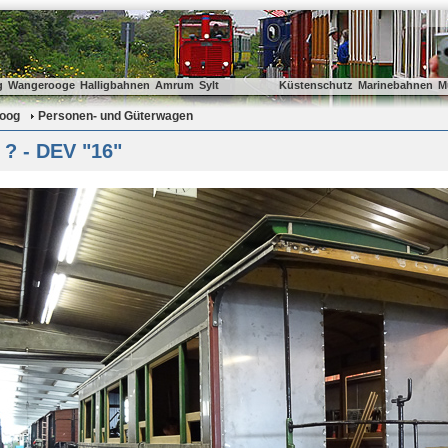
g
Wangerooge
Halligbahnen
Amrum
Sylt
Küstenschutz
Marinebahnen
M
oog
Personen- und Güterwagen
? - DEV "16"