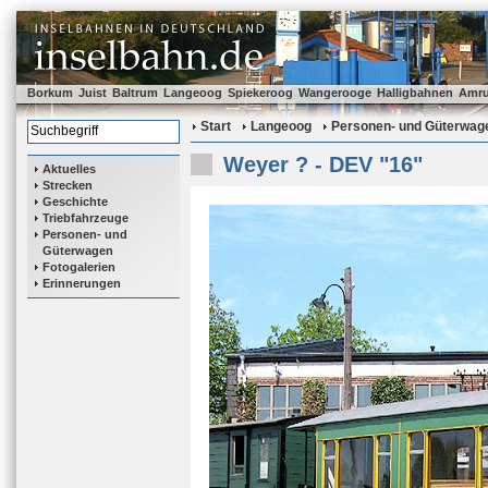
Borkum
Juist
Baltrum
Langeoog
Spiekeroog
Wangerooge
Halligbahnen
Amr
Start
Langeoog
Personen- und Güterwag
Weyer ? - DEV "16"
Aktuelles
Strecken
Geschichte
Triebfahrzeuge
Personen- und
Güterwagen
Fotogalerien
Erinnerungen