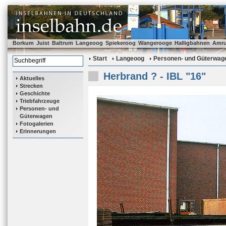
Borkum
Juist
Baltrum
Langeoog
Spiekeroog
Wangerooge
Halligbahnen
Amr
Start
Langeoog
Personen- und Güterwag
Herbrand ? - IBL "16"
Aktuelles
Strecken
Geschichte
Triebfahrzeuge
Personen- und
Güterwagen
Fotogalerien
Erinnerungen