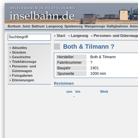
Borkum
Juist
Baltrum
Langeoog
Spiekeroog
Wangerooge
Halligbahnen
Amr
Start
Langeoog
Personen- und Güterwag
Both & Tilmann ?
Aktuelles
Strecken
Hersteller
Both & Tilmann
Geschichte
Triebfahrzeuge
Fabriknummer
?
Personen- und
Baujahr
1901
Güterwagen
Spurweite
1000 mm
Fotogalerien
Erinnerungen
Revisionen
von
bis
Werk
-