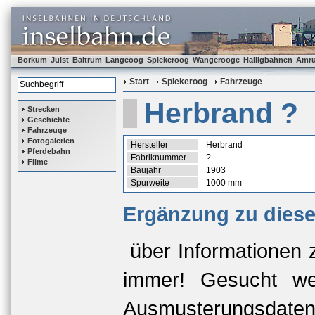
Borkum
Juist
Baltrum
Langeoog
Spiekeroog
Wangerooge
Halligbahnen
Amr
Start
Spiekeroog
Fahrzeuge
Herbrand ?
Strecken
Geschichte
Fahrzeuge
Fotogalerien
Hersteller
Herbrand
Pferdebahn
Fabriknummer
?
Filme
Baujahr
1903
Spurweite
1000 mm
Ergänzung zu dies
über Informationen 
immer! Gesucht we
Ausmusterungsda