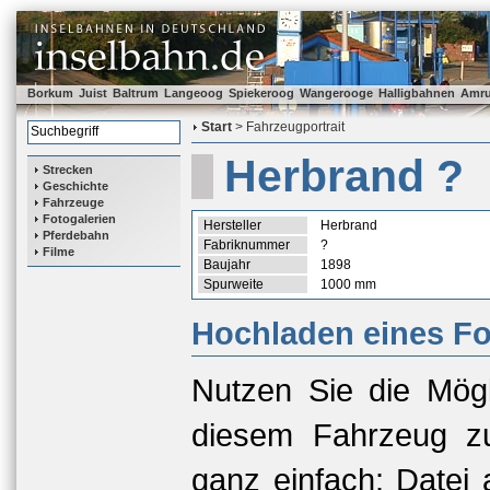
Borkum
Juist
Baltrum
Langeoog
Spiekeroog
Wangerooge
Halligbahnen
Amr
Start
> Fahrzeugportrait
Herbrand ?
Strecken
Geschichte
Fahrzeuge
Fotogalerien
Hersteller
Herbrand
Pferdebahn
Fabriknummer
?
Filme
Baujahr
1898
Spurweite
1000 mm
Hochladen eines Fo
Nutzen Sie die Mögl
diesem Fahrzeug zu
ganz einfach: Datei