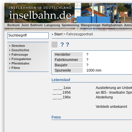
Borkum
Juist
Baltrum
Langeoog
Spiekeroog
Wangerooge
Halligbahnen
Amr
Start
> Fahrzeugportrait
? ?
Strecken
Geschichte
Hersteller
?
Fahrzeuge
Fotogalerien
Fabriknummer
?
Pferdebahn
Baujahr
?
Filme
Spurweite
1000 mm
Lebenslauf
__.__.1xxx
Auslieferung an Unbe
__.__.1956
an IBS - Inselbahn Sp
__.__.196x
Abstellung
Verbleib unbekannt
Fotos