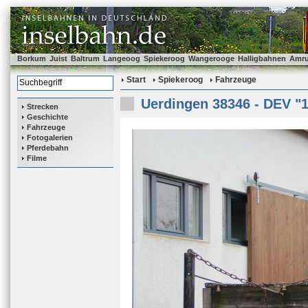
Borkum
Juist
Baltrum
Langeoog
Spiekeroog
Wangerooge
Halligbahnen
Amr
Start
Spiekeroog
Fahrzeuge
Uerdingen 38346 - DEV "1
Strecken
Geschichte
Fahrzeuge
Fotogalerien
Pferdebahn
Filme