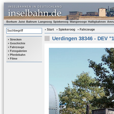
Borkum
Juist
Baltrum
Langeoog
Spiekeroog
Wangerooge
Halligbahnen
Amr
Start
Spiekeroog
Fahrzeuge
Uerdingen 38346 - DEV "1
Strecken
Geschichte
Fahrzeuge
Fotogalerien
Pferdebahn
Filme