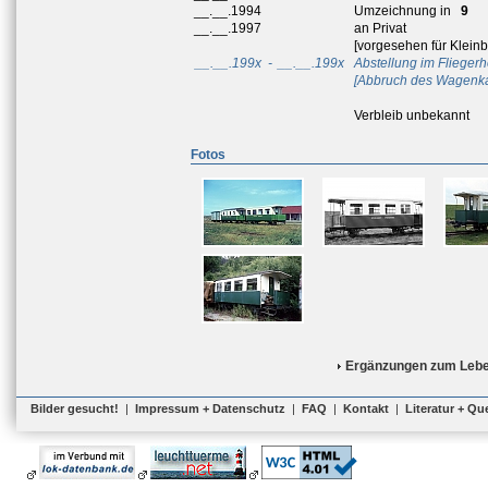
__.__.1994
Umzeichnung in
9
__.__.1997
an Privat
[vorgesehen für Klein
__.__.199x
-
__.__.199x
Abstellung im Flieger
[Abbruch des Wagenka
Verbleib unbekannt
Fotos
Ergänzungen zum Lebe
Bilder gesucht!
|
Impressum + Datenschutz
|
FAQ
|
Kontakt
|
Literatur + Qu