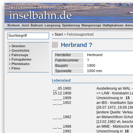
Borkum
Juist
Baltrum
Langeoog
Spiekeroog
Wangerooge
Halligbahnen
Amr
Start
> Fahrzeugportrait
Herbrand ?
Strecken
Geschichte
Hersteller
Herbrand
Fahrzeuge
Fotogalerien
Fabriknummer
?
Pferdebahn
Baujahr
1900
Filme
Spurweite
1000 mm
Lebenslauf
__.05.1900
Auslieferung an WAL -
15.12.1908
=> LAW - Kreisbahn Le
__.__.1909
Umzeichnung in
15
__.__.1952
an IBS - Inselbahn Sp
[26.07.1972, 19.09.19
[andere Quelle: Verkau
__.__.1982
an Melanchthon-Schule
[13.02.1982 vh, beschri
__.__.1988
an MME - Märkische M
__.__.1992
Umzeichnung in
16