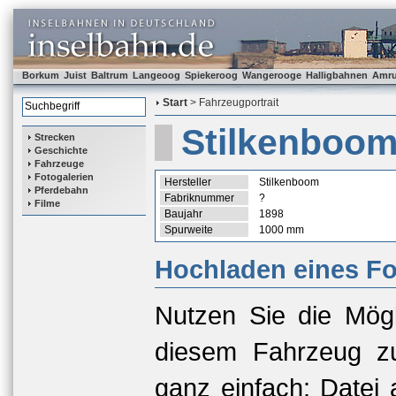
Borkum
Juist
Baltrum
Langeoog
Spiekeroog
Wangerooge
Halligbahnen
Amr
Start
> Fahrzeugportrait
Stilkenboom
Strecken
Geschichte
Fahrzeuge
Fotogalerien
Hersteller
Stilkenboom
Pferdebahn
Fabriknummer
?
Filme
Baujahr
1898
Spurweite
1000 mm
Hochladen eines Fo
Nutzen Sie die Mögl
diesem Fahrzeug zu
ganz einfach: Datei