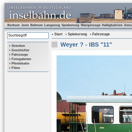
Borkum
Juist
Baltrum
Langeoog
Spiekeroog
Wangerooge
Halligbahnen
Amr
Start
Spiekeroog
Fahrzeuge
Weyer ? - IBS "11"
Strecken
Geschichte
Fahrzeuge
Fotogalerien
Pferdebahn
Filme