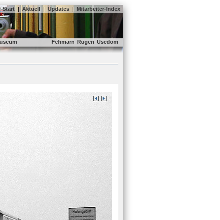
Start
|
Aktuell
|
Updates
|
Mitarbeiter-Index
useum
Fehmarn
Rügen
Usedom