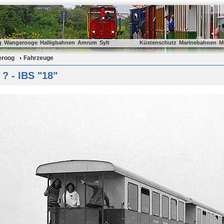
g
Wangerooge
Halligbahnen
Amrum
Sylt
Küstenschutz
Marinebahnen
M
eroog
Fahrzeuge
? - IBS "18"