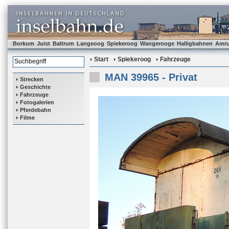
Borkum
Juist
Baltrum
Langeoog
Spiekeroog
Wangerooge
Halligbahnen
Amr
Start
Spiekeroog
Fahrzeuge
MAN 39965 - Privat
Strecken
Geschichte
Fahrzeuge
Fotogalerien
Pferdebahn
Filme