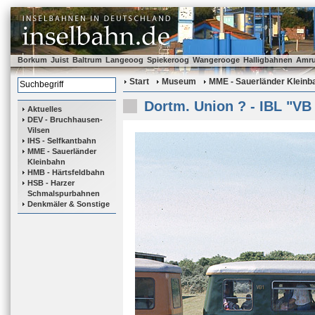
Borkum
Juist
Baltrum
Langeoog
Spiekeroog
Wangerooge
Halligbahnen
Amr
Start
Museum
MME - Sauerländer Kleinb
Dortm. Union ? - IBL "VB
Aktuelles
DEV - Bruchhausen-
Vilsen
IHS - Selfkantbahn
MME - Sauerländer
Kleinbahn
HMB - Härtsfeldbahn
HSB - Harzer
Schmalspurbahnen
Denkmäler & Sonstige