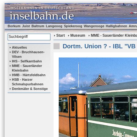
Borkum
Juist
Baltrum
Langeoog
Spiekeroog
Wangerooge
Halligbahnen
Amr
Start
Museum
MME - Sauerländer Kleinb
Dortm. Union ? - IBL "VB
Aktuelles
DEV - Bruchhausen-
Vilsen
IHS - Selfkantbahn
MME - Sauerländer
Kleinbahn
HMB - Härtsfeldbahn
HSB - Harzer
Schmalspurbahnen
Denkmäler & Sonstige