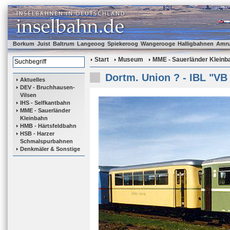
Borkum
Juist
Baltrum
Langeoog
Spiekeroog
Wangerooge
Halligbahnen
Amr
Start
Museum
MME - Sauerländer Kleinb
Dortm. Union ? - IBL "VB
Aktuelles
DEV - Bruchhausen-
Vilsen
IHS - Selfkantbahn
MME - Sauerländer
Kleinbahn
HMB - Härtsfeldbahn
HSB - Harzer
Schmalspurbahnen
Denkmäler & Sonstige