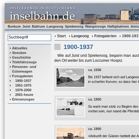
Borkum
Juist
Baltrum
Langeoog
Spiekeroog
Wangerooge
Halligbahnen
Amr
Start
Langeoog
Fotogalerien
1900-193
1900-1937
Aktuelles
Strecken
Wie auf Juist und Spiekeroog, begann man auch
Geschichte
den Ort weiter bis zum Loccumer Hospiz.
Triebfahrzeuge
Personen- und
ca. 1936
Güterwagen
Fotogalerien
Bis 1937 befand sich auf Langeo
1900-1937
in scharfen Kurven, so dass hier 
1951-1975
1976-2000
2001-heute
Erinnerungen
ca. 1900
So warb man stolz zu Beginn des 
vorbei sein, nun stand die Pferdeb
ca. 1900
»Ankunft der Gäste« betitelt der