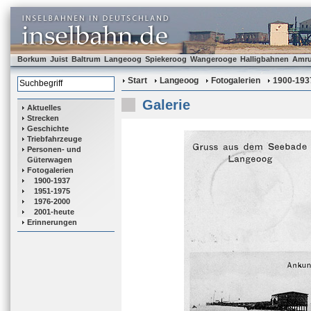
Borkum
Juist
Baltrum
Langeoog
Spiekeroog
Wangerooge
Halligbahnen
Amr
Start
Langeoog
Fotogalerien
1900-193
Galerie
Aktuelles
Strecken
Geschichte
Triebfahrzeuge
Personen- und
Güterwagen
Fotogalerien
1900-1937
1951-1975
1976-2000
2001-heute
Erinnerungen