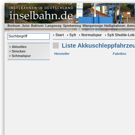
Borkum
Juist
Baltrum
Langeoog
Spiekeroog
Wangerooge
Halligbahnen
Amr
Start
Sylt
Normalspur
Sylt Shuttle-Lok
Liste Akkuschleppfahrze
Aktuelles
Strecken
Hersteller
Fabriknr.
Schmalspur