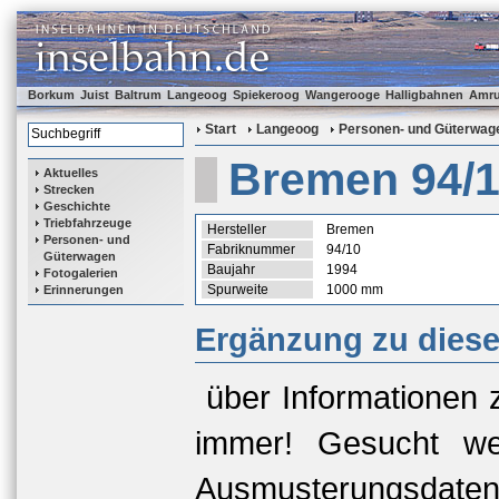
Borkum
Juist
Baltrum
Langeoog
Spiekeroog
Wangerooge
Halligbahnen
Amr
Start
Langeoog
Personen- und Güterwag
Bremen 94/
Aktuelles
Strecken
Geschichte
Triebfahrzeuge
Hersteller
Bremen
Personen- und
Fabriknummer
94/10
Güterwagen
Baujahr
1994
Fotogalerien
Spurweite
1000 mm
Erinnerungen
Ergänzung zu dies
über Informationen 
immer! Gesucht we
Ausmusterungsda