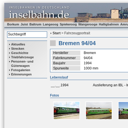
Borkum
Juist
Baltrum
Langeoog
Spiekeroog
Wangerooge
Halligbahnen
Amr
Start
> Fahrzeugportrait
Bremen 94/04
Aktuelles
Strecken
Hersteller
Bremen
Geschichte
Triebfahrzeuge
Fabriknummer
94/04
Personen- und
Baujahr
1994
Güterwagen
Spurweite
1000 mm
Fotogalerien
Erinnerungen
Lebenslauf
__.__.1994
Auslieferung an IBL -
Fotos