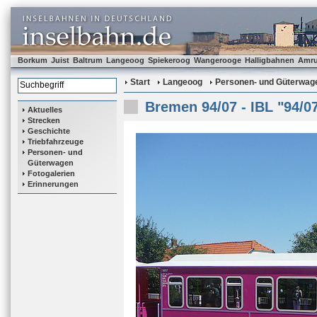
Borkum
Juist
Baltrum
Langeoog
Spiekeroog
Wangerooge
Halligbahnen
Amr
Start
Langeoog
Personen- und Güterwag
Bremen 94/07 - IBL "94/0
Aktuelles
Strecken
Geschichte
Triebfahrzeuge
Personen- und
Güterwagen
Fotogalerien
Erinnerungen