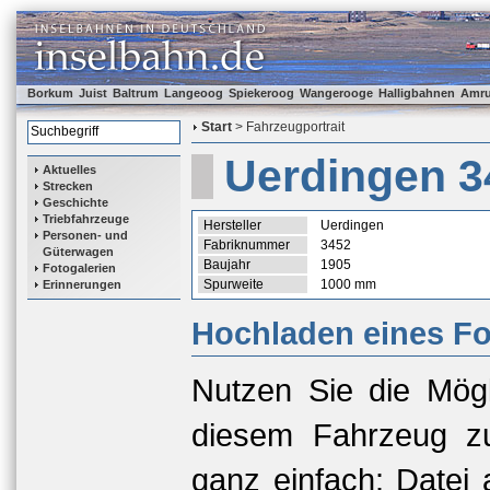
Borkum
Juist
Baltrum
Langeoog
Spiekeroog
Wangerooge
Halligbahnen
Amr
Start
> Fahrzeugportrait
Uerdingen 3
Aktuelles
Strecken
Geschichte
Triebfahrzeuge
Hersteller
Uerdingen
Personen- und
Fabriknummer
3452
Güterwagen
Baujahr
1905
Fotogalerien
Spurweite
1000 mm
Erinnerungen
Hochladen eines Fo
Nutzen Sie die Mögl
diesem Fahrzeug zu
ganz einfach: Datei