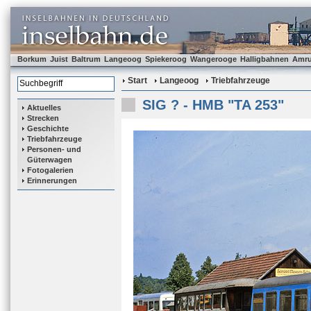
Borkum
Juist
Baltrum
Langeoog
Spiekeroog
Wangerooge
Halligbahnen
Amr
Start
Langeoog
Triebfahrzeuge
SIG ? - HMB "TA 253"
Aktuelles
Strecken
Geschichte
Triebfahrzeuge
Personen- und
Güterwagen
Fotogalerien
Erinnerungen