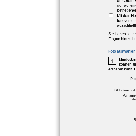
größeren D
ggf. auf e
betriebene
Mit dem Ho
für eventu
ausschließl
Sie haben jeder
Fragen hierzu be
Foto auswählen 
Mindestan
können un
ersparen kann. 
Dat
Bilddatum und
Vorname
de
B