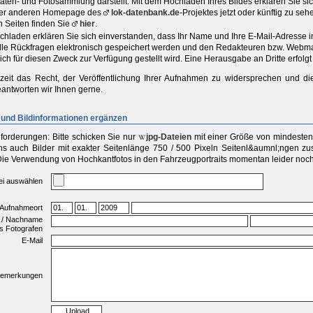
aten- und Fotosammlung darstellt. Mit dem Hochladen Ihres Bildes erklären Sie s
iner anderen Homepage des
lok-datenbank.de
-Projektes jetzt oder künftig zu se
n Seiten finden Sie
hier
.
chladen erklären Sie sich einverstanden, dass Ihr Name und Ihre E-Mail-Adresse 
elle Rückfragen elektronisch gespeichert werden und den Redakteuren bzw. Webma
ich für diesen Zweck zur Verfügung gestellt wird. Eine Herausgabe an Dritte erfolgt 
zeit das Recht, der Veröffentlichung Ihrer Aufnahmen zu widersprechen und di
antworten wir Ihnen gerne.
und Bildinformationen ergänzen
forderungen:
Bitte schicken Sie
nur
jpg-Dateien
mit einer
Größe von mindestens
s auch Bilder mit exakter Seitenlänge 750 / 500 Pixeln Seitenl&aumnl;ngen zu
Die Verwendung von Hochkantfotos in den Fahrzeugportraits momentan leider noch 
ei auswählen
 Aufnahmeort
 / Nachname
s Fotografen
E-Mail
emerkungen