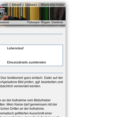
Start
|
Aktuell
|
Updates
|
Mitarbeiter-Index
useum
Fehmarn
Rügen
Usedom
Lebenslauf
Einsatzdetails ausblenden
as funktioniert ganz einfach: Datei auf der
chgeladene Bild prüfen, ggf. bearbeiten und
tatsächlich verwendet werden.
hte an der Aufnahme vom Bildurheber
ritten. Mein Name darf gemeinsam mit der
rüchen Dritter an der Aufnahme.
hematisch gefilterten Ausschnitt einer