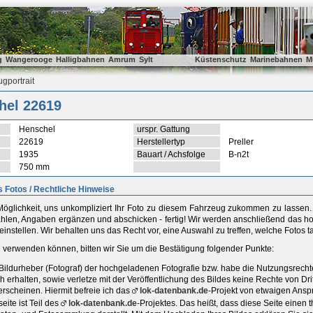
g
Wangerooge
Halligbahnen
Amrum
Sylt
Küstenschutz
Marinebahnen
M
gportrait
hel 22619
Henschel
urspr. Gattung
22619
Herstellertyp
Preller
1935
Bauart / Achsfolge
B-n2t
750 mm
 Fotos / Rechtliche Hinweise
öglichkeit, uns unkompliziert Ihr Foto zu diesem Fahrzeug zukommen zu lassen. D
ählen, Angaben ergänzen und abschicken - fertig! Wir werden anschließend das ho
einstellen. Wir behalten uns das Recht vor, eine Auswahl zu treffen, welche Fotos 
ld verwenden können, bitten wir Sie um die Bestätigung folgender Punkte:
r Bildurheber (Fotograf) der hochgeladenen Fotografie bzw. habe die Nutzungsrec
h erhalten, sowie verletze mit der Veröffentlichung des Bildes keine Rechte von D
rscheinen. Hiermit befreie ich das
lok-datenbank.de
-Projekt von etwaigen Ansp
ite ist Teil des
lok-datenbank.de
-Projektes. Das heißt, dass diese Seite einen t