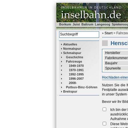
Borkum
Juist
Baltrum
Langeoog
Spiekeroo
Start
> Fahrzeu
Hensc
Aktuelles
Normalspur
Hersteller
Schmalspur
Geschichte
Fabriknummer
Fahrzeuge
Baujahr
1949-1970
Spurweite
1970-1991
1992-1995
Hochladen eines
1996-2007
2008-
Nutzen Sie die M
Putbus-Binz-Göhren
Festplatte ausw
Breitspur
in unser System 
Bevor wir Ihr Bi
Ich bin de
ausdrücklic
Aufnahme e
Diese Webse