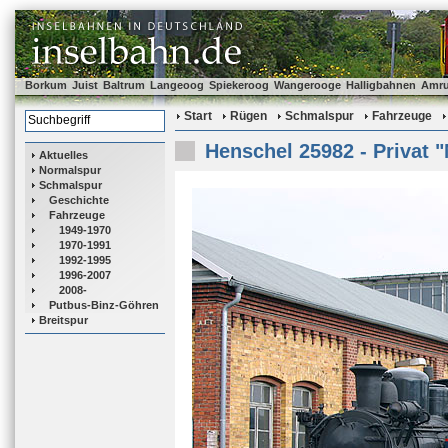
Borkum
Juist
Baltrum
Langeoog
Spiekeroog
Wangerooge
Halligbahnen
Amr
Start
Rügen
Schmalspur
Fahrzeuge
Henschel 25982 - Privat "
Aktuelles
Normalspur
Schmalspur
Geschichte
Fahrzeuge
1949-1970
1970-1991
1992-1995
1996-2007
2008-
Putbus-Binz-Göhren
Breitspur