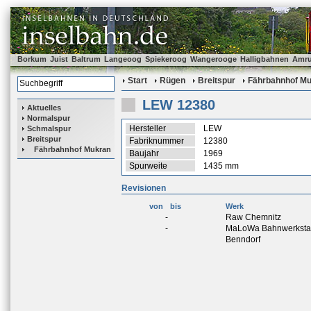
Borkum
Juist
Baltrum
Langeoog
Spiekeroog
Wangerooge
Halligbahnen
Amr
Start
Rügen
Breitspur
Fährbahnhof M
LEW 12380
Aktuelles
Normalspur
Hersteller
LEW
Schmalspur
Breitspur
Fabriknummer
12380
Fährbahnhof Mukran
Baujahr
1969
Spurweite
1435 mm
Revisionen
von
bis
Werk
-
Raw Chemnitz
-
MaLoWa Bahnwerksta
Benndorf