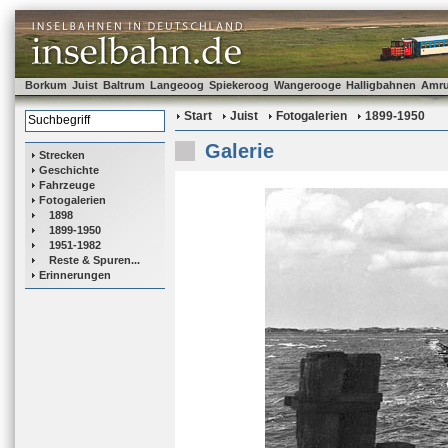
Borkum
Juist
Baltrum
Langeoog
Spiekeroog
Wangerooge
Halligbahnen
Amr
Start
Juist
Fotogalerien
1899-1950
Galerie
Strecken
Geschichte
Fahrzeuge
Fotogalerien
1898
1899-1950
1951-1982
Reste & Spuren...
Erinnerungen