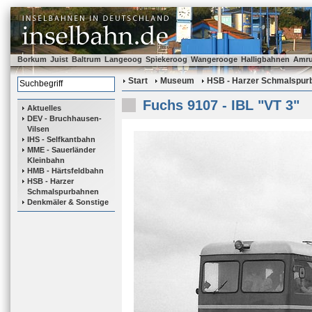
Borkum
Juist
Baltrum
Langeoog
Spiekeroog
Wangerooge
Halligbahnen
Amr
Start
Museum
HSB - Harzer Schmalspur
Fuchs 9107 - IBL "VT 3"
Aktuelles
DEV - Bruchhausen-
Vilsen
IHS - Selfkantbahn
MME - Sauerländer
Kleinbahn
HMB - Härtsfeldbahn
HSB - Harzer
Schmalspurbahnen
Denkmäler & Sonstige