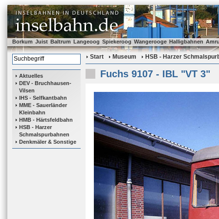
Borkum
Juist
Baltrum
Langeoog
Spiekeroog
Wangerooge
Halligbahnen
Amr
Start
Museum
HSB - Harzer Schmalspur
Fuchs 9107 - IBL "VT 3"
Aktuelles
DEV - Bruchhausen-
Vilsen
IHS - Selfkantbahn
MME - Sauerländer
Kleinbahn
HMB - Härtsfeldbahn
HSB - Harzer
Schmalspurbahnen
Denkmäler & Sonstige