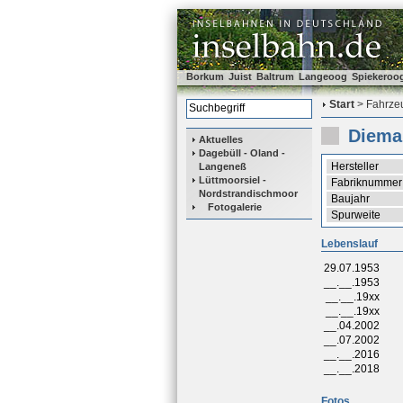
Borkum
Juist
Baltrum
Langeoog
Spiekeroo
Start
> Fahrzeu
Diema
Aktuelles
Dagebüll - Oland -
Hersteller
Langeneß
Lüttmoorsiel -
Fabriknummer
Nordstrandischmoor
Baujahr
Fotogalerie
Spurweite
Lebenslauf
29.07.1953
__.__.1953
__.__.19xx
__.__.19xx
__.04.2002
__.07.2002
__.__.2016
__.__.2018
Fotos