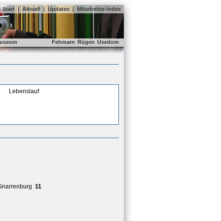
Start
|
Aktuell
|
Updates
|
Mitarbeiter-Index
useum
Fehmarn
Rügen
Usedom
Lebenslauf
Gnarrenburg
11