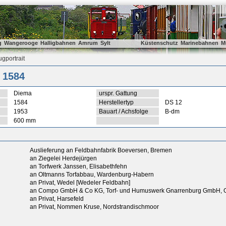
g
Wangerooge
Halligbahnen
Amrum
Sylt
Küstenschutz
Marinebahnen
M
gportrait
 1584
Diema
urspr. Gattung
1584
Herstellertyp
DS 12
1953
Bauart / Achsfolge
B-dm
600 mm
Auslieferung an Feldbahnfabrik Boeversen, Bremen
an Ziegelei Herdejürgen
an Torfwerk Janssen, Elisabethfehn
an Oltmanns Torfabbau, Wardenburg-Habern
an Privat, Wedel [Wedeler Feldbahn]
an Compo GmbH & Co KG, Torf- und Humuswerk Gnarrenburg GmbH, 
an Privat, Harsefeld
an Privat, Nommen Kruse, Nordstrandischmoor