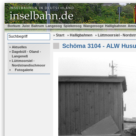
Borkum
Juist
Baltrum
Langeoog
Spiekeroog
Wangerooge
Halligbahnen
Amr
Start
Halligbahnen
Lüttmoorsiel - Nords
Schöma 3104 - ALW Hus
Aktuelles
Dagebüll - Oland -
Langeneß
Lüttmoorsiel -
Nordstrandischmoor
Fotogalerie