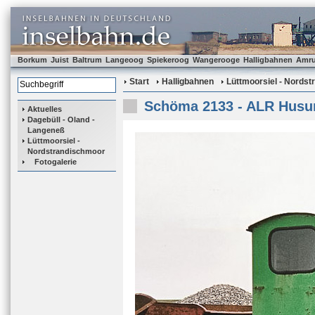
Borkum
Juist
Baltrum
Langeoog
Spiekeroog
Wangerooge
Halligbahnen
Amr
Start
Halligbahnen
Lüttmoorsiel - Nords
Schöma 2133 - ALR Hus
Aktuelles
Dagebüll - Oland -
Langeneß
Lüttmoorsiel -
Nordstrandischmoor
Fotogalerie