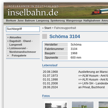
Borkum
Juist
Baltrum
Langeoog
Spiekeroog
Wangerooge
Halligbahnen
Amr
Start
> Fahrzeugportrait
Schöma 3104
Aktuelles
Dagebüll - Oland -
Hersteller
Schöma
Langeneß
Lüttmoorsiel -
Fabriknummer
3104
Nordstrandischmoor
Baujahr
1968
Fotogalerie
Spurweite
600 mm
Lebenslauf
20.08.1968
Auslieferung an Mar
01.07.1973
=> ALW Husum - Amt f
01.01.1998
=> ALR Husum - Amt 
01.01.2008
=> LKN-SH - Landesbe
28.06.2024
an Privat, Buchhorst
Fotos