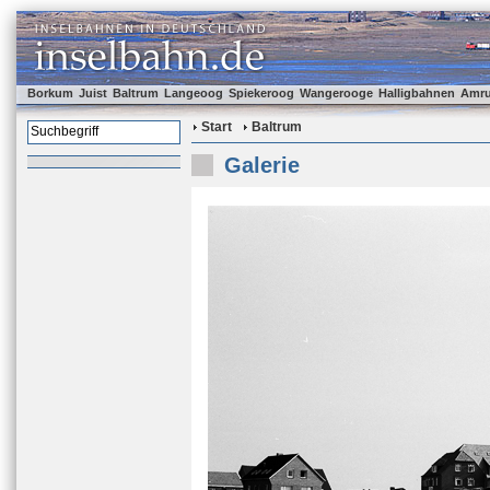
Borkum
Juist
Baltrum
Langeoog
Spiekeroog
Wangerooge
Halligbahnen
Amr
Start
Baltrum
Galerie