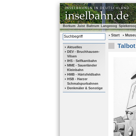
Borkum
Juist
Baltrum
Langeoog
Spiekeroo
Start
Muse
Talbot
Aktuelles
DEV - Bruchhausen-
Vilsen
IHS - Selfkantbahn
MME - Sauerländer
Kleinbahn
HMB - Härtsfeldbahn
HSB - Harzer
Schmalspurbahnen
Denkmäler & Sonstige