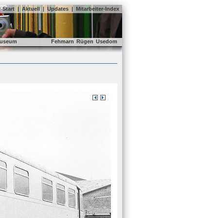
Start
|
Aktuell
|
Updates
|
Mitarbeiter-Index
useum
Fehmarn
Rügen
Usedom