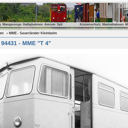
g
Wangerooge
Halligbahnen
Amrum
Sylt
Küstenschutz
Marinebahnen
M
um
MME - Sauerländer Kleinbahn
 94431 - MME "T 4"